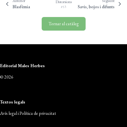
Anterior
Següent
Distorsions
Blasfèmia
Savis, bojos i difunts
#53
Tornar al catàleg
Editorial Males Herbes
© 2026
Textos legals
Avís legal i Política de privacitat