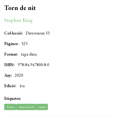
Torn de nit
Stephen King
Col·lecció:
Distorsions 53
Pàgines:
525
Format:
tapa dura
ISBN:
978-84-947800-8-0
Any:
2020
Edició:
1ra
Etiquetes:
Terror
ciència-ficció
contes