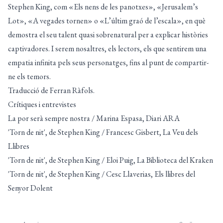
Stephen King, com «Els nens de les panotxes», «Jerusalem’s
Lot», «A vegades tornen» o «L’últim graó de l’escala», en què
demostra el seu talent quasi sobrenatural per a explicar històries
captivadores. I serem nosaltres, els lectors, els que sentirem una
empatia infinita pels seus personatges, fins al punt de compartir-
ne els temors.
Traducció de Ferran Ràfols.
Crítiques i entrevistes
La por serà sempre nostra
/ Marina Espasa, Diari ARA
'Torn de nit', de Stephen King
/ Francesc Gisbert, La Veu dels
Llibres
'Torn de nit', de Stephen King
/ Eloi Puig, La Biblioteca del Kraken
'Torn de nit', de Stephen King
/ Cesc Llaverias, Els llibres del
Senyor Dolent